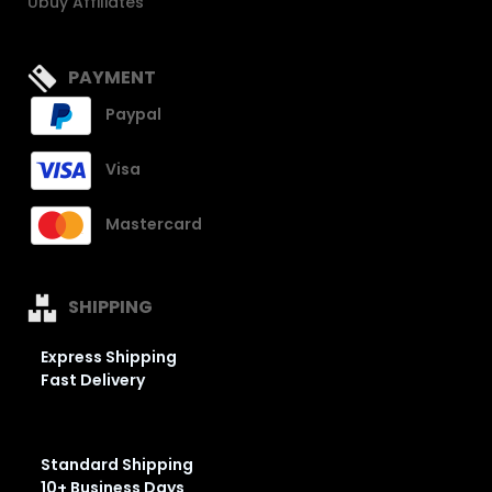
Ubuy Affiliates
PAYMENT
Paypal
Visa
Mastercard
SHIPPING
Express Shipping
Fast Delivery
Standard Shipping
10+ Business Days