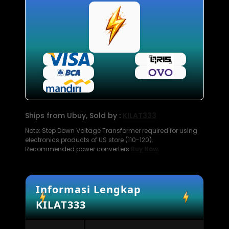
Ships from Ubuy, Sold by :
KILAT333
Note: Step Down Voltage Transformer required for using
electronics products of US store (110-120).
Recommended power converters
Buy Now
.
Informasi Lengkap
KILAT333