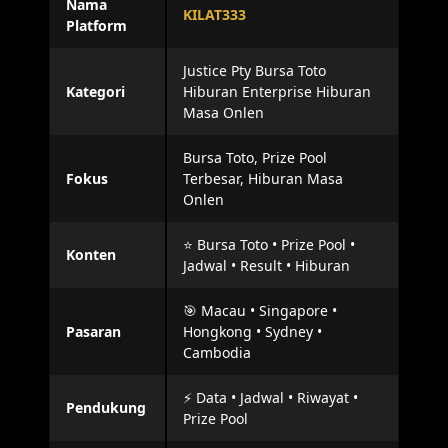
Nama
KILAT333
Platform
Justice Pty Bursa Toto
Kategori
Hiburan Enterprise Hiburan
Masa Onlen
Bursa Toto, Prize Pool
Fokus
Terbesar, Hiburan Masa
Onlen
⭐ Bursa Toto • Prize Pool •
Konten
Jadwal • Result • Hiburan
🎯 Macau • Singapore •
Pasaran
Hongkong • Sydney •
Cambodia
⚡ Data • Jadwal • Riwayat •
Pendukung
Prize Pool