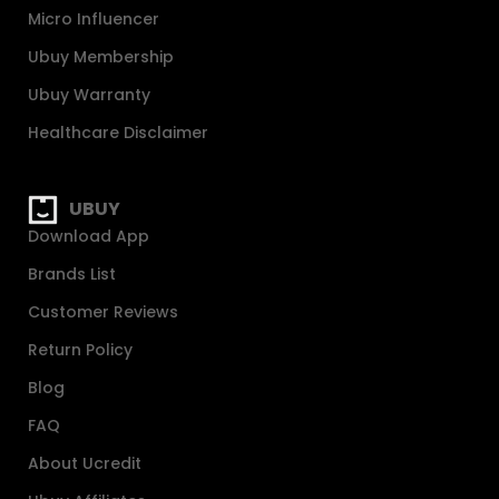
Micro Influencer
Ubuy Membership
Ubuy Warranty
Healthcare Disclaimer
UBUY
Download App
Brands List
Customer Reviews
Return Policy
Blog
FAQ
About Ucredit