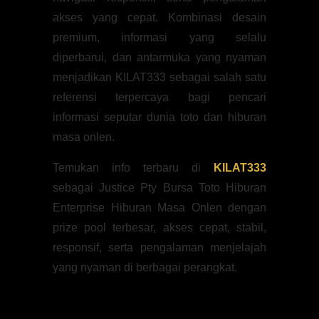
akses yang cepat. Kombinasi desain
premium, informasi yang selalu
diperbarui, dan antarmuka yang nyaman
menjadikan KILAT333 sebagai salah satu
referensi terpercaya bagi pencari
informasi seputar dunia toto dan hiburan
masa onlen.
Temukan info terbaru di
KILAT333
sebagai Justice Pty Bursa Toto Hiburan
Enterprise Hiburan Masa Onlen dengan
prize pool terbesar, akses cepat, stabil,
responsif, serta pengalaman menjelajah
yang nyaman di berbagai perangkat.