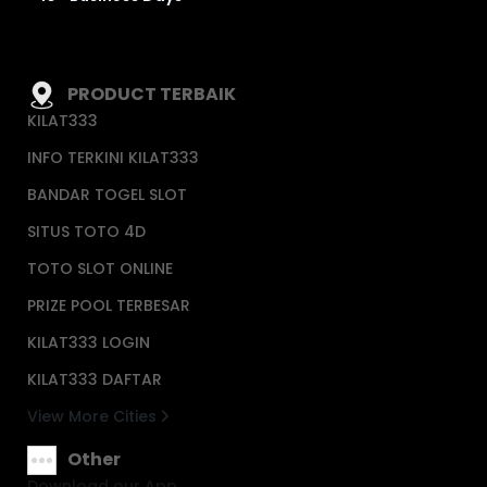
PRODUCT TERBAIK
KILAT333
INFO TERKINI KILAT333
BANDAR TOGEL SLOT
SITUS TOTO 4D
TOTO SLOT ONLINE
PRIZE POOL TERBESAR
KILAT333 LOGIN
KILAT333 DAFTAR
View More Cities
Other
Download our App