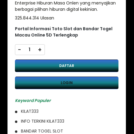
Enterprise Hiburan Masa Onlen yang menyajikan
berbagai pilihan hiburan digital kekinian.
325.844.314 Ulasan
Portal Informasi Toto Slot dan Bandar Togel
Macau Online 5D Terlengkap
-
+
DAFTAR
LOGIN
Keyword Populer
KILAT333
INFO TERKINI KILAT333
BANDAR TOGEL SLOT