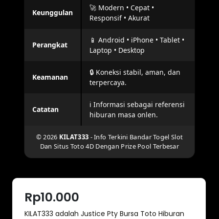
🚀 Modern • Cepat •
Keunggulan
Responsif • Akurat
📱 Android • iPhone • Tablet •
Perangkat
Laptop • Desktop
🔒 Koneksi stabil, aman, dan
Keamanan
terpercaya.
ℹ️ Informasi sebagai referensi
Catatan
hiburan masa onlen.
© 2026
KILAT333
- Info Terkini Bandar Togel Slot
Dan Situs Toto 4D Dengan Prize Pool Terbesar
Rp10.000
KILAT333 adalah Justice Pty Bursa Toto Hiburan