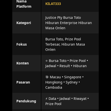
Nama
KILAT333
Platform
Justice Pty Bursa Toto
Kategori
Hiburan Enterprise Hiburan
Masa Onlen
Bursa Toto, Prize Pool
Fokus
Terbesar, Hiburan Masa
Onlen
⭐ Bursa Toto • Prize Pool •
Konten
Jadwal • Result • Hiburan
🎯 Macau • Singapore •
Pasaran
Hongkong • Sydney •
Cambodia
⚡ Data • Jadwal • Riwayat •
Pendukung
Prize Pool