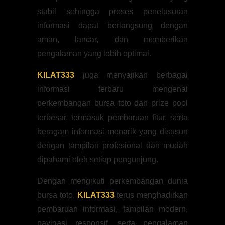
stabil sehingga proses penelusuran
informasi dapat berlangsung dengan
aman, lancar, dan memberikan
pengalaman yang lebih optimal.
KILAT333
juga menyajikan berbagai
informasi terbaru mengenai
perkembangan bursa toto dan prize pool
terbesar, termasuk pembaruan fitur, serta
beragam informasi menarik yang disusun
dengan tampilan profesional dan mudah
dipahami oleh setiap pengunjung.
Dengan mengikuti perkembangan dunia
bursa toto,
KILAT333
terus menghadirkan
pembaruan informasi, tampilan modern,
navigasi responsif, serta pengalaman