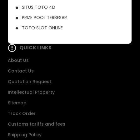
SITUS TOTO 4D
PRIZE POOL TERBESAR
TOTO SLOT ONLINE
SITUS TOGEL ONLINE
QUICK LINKS
BANDAR TOTO
KILAT333 LOGIN
About Us
KILAT333 DAFTAR
Contact Us
Quotation Request
Intellectual Property
Sitemap
Track Order
Customs tariffs and fees
Shipping Policy