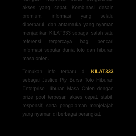
akses yang cepat. Kombinasi desain
premium, informasi yang selalu
diperbarui, dan antarmuka yang nyaman
menjadikan KILAT333 sebagai salah satu
referensi terpercaya bagi pencari
informasi seputar dunia toto dan hiburan
masa onlen.
Temukan info terbaru di
KILAT333
sebagai Justice Pty Bursa Toto Hiburan
Enterprise Hiburan Masa Onlen dengan
prize pool terbesar, akses cepat, stabil,
responsif, serta pengalaman menjelajah
yang nyaman di berbagai perangkat.