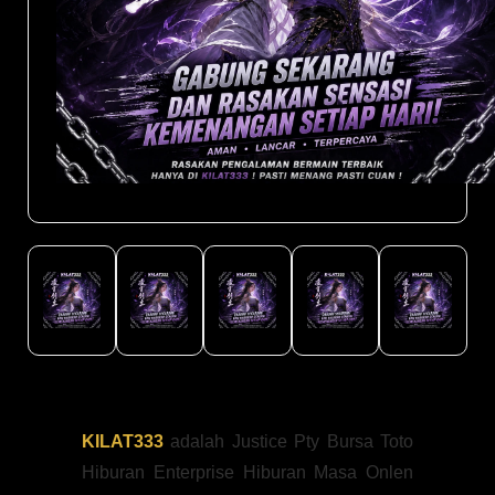
KILAT333
adalah Justice Pty Bursa Toto
Hiburan Enterprise Hiburan Masa Onlen