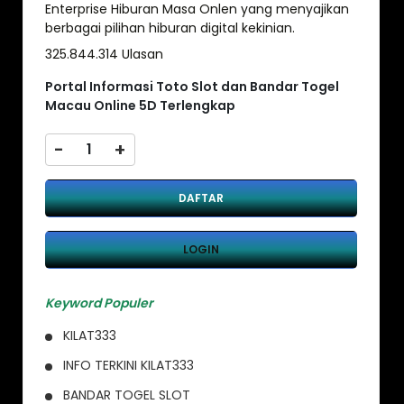
Enterprise Hiburan Masa Onlen yang menyajikan
berbagai pilihan hiburan digital kekinian.
325.844.314 Ulasan
Portal Informasi Toto Slot dan Bandar Togel
Macau Online 5D Terlengkap
-
+
DAFTAR
LOGIN
Keyword Populer
KILAT333
INFO TERKINI KILAT333
BANDAR TOGEL SLOT